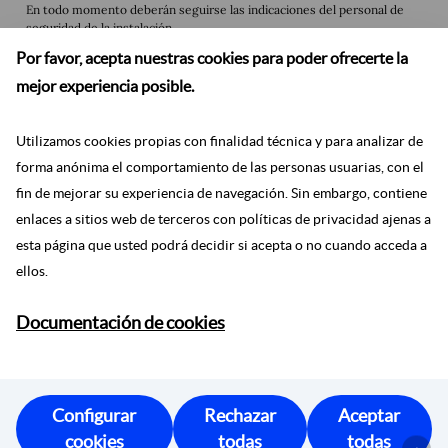
En todo momento deberán seguirse las indicaciones del personal de
seguridad de la instalación.
Por favor, acepta nuestras cookies para poder ofrecerte la
mejor experiencia posible.
Utilizamos cookies propias con finalidad técnica y para analizar de
forma anónima el comportamiento de las personas usuarias, con el
fin de mejorar su experiencia de navegación. Sin embargo, contiene
enlaces a sitios web de terceros con políticas de privacidad ajenas a
esta página que usted podrá decidir si acepta o no cuando acceda a
ellos.
Documentación de cookies
Ayuntamiento de Madrid 2024
Configurar
Rechazar
Aceptar
Protección de datos
Aviso legal
Accesibilidad
cookies
todas
todas
Facebook
Twitter
Instagram
Youtube