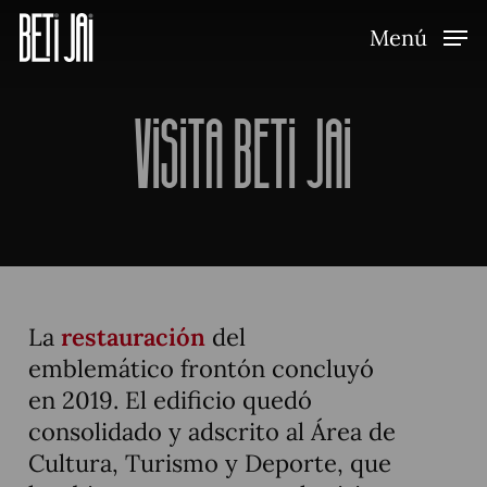
Skip
Menú
to
main
content
Visita Beti Jai
La
restauración
del
emblemático frontón concluyó
en 2019. El edificio quedó
consolidado y adscrito al Área de
Cultura, Turismo y Deporte, que