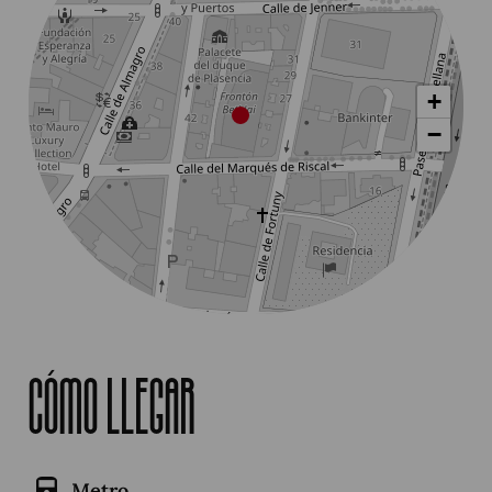
+
−
Leaflet
|
©
OpenStreetMap
contributors
Cómo llegar
Metro